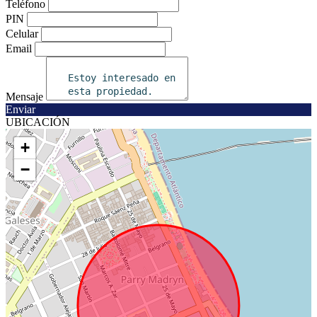
Teléfono
PIN
Celular
Email
Mensaje
Enviar
UBICACIÓN
+
−