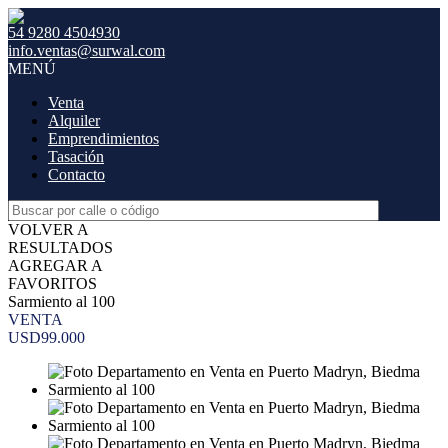
54 9280 4504930
info.ventas@surwal.com
MENÚ
Venta
Alquiler
Emprendimientos
Tasación
Contacto
VOLVER A
RESULTADOS
AGREGAR A
FAVORITOS
Sarmiento al 100
VENTA
USD99.000